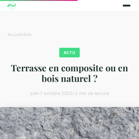
Accueil
›
Actu
ACTU
Terrasse en composite ou en
bois naturel ?
joël
•
7 octobre 2023
•
2 min de lecture