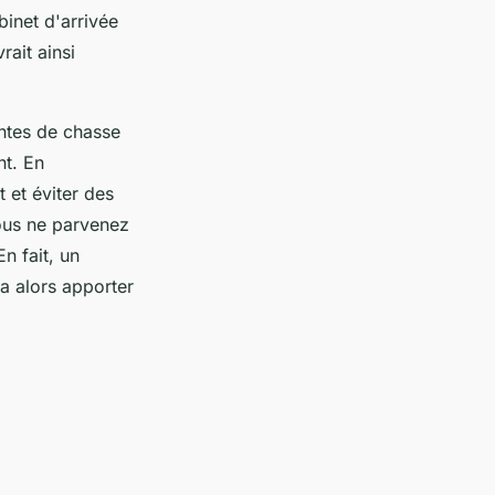
inet d'arrivée
rait ainsi
antes de chasse
nt. En
 et éviter des
vous ne parvenez
En fait, un
a alors apporter