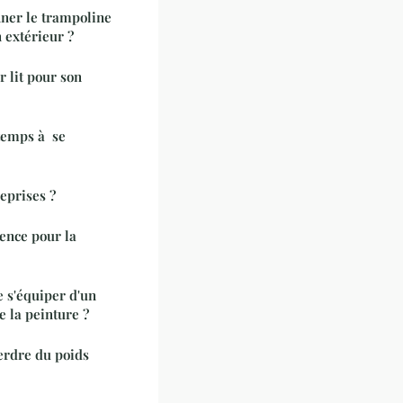
nner le trampoline
n extérieur ?
 lit pour son
 temps à se
reprises ?
gence pour la
e s'équiper d'un
e la peinture ?
perdre du poids