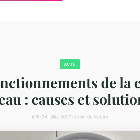
ACTU
nctionnements de la 
eau : causes et soluti
joël
•
24 juillet 2023
•
3 min de lecture