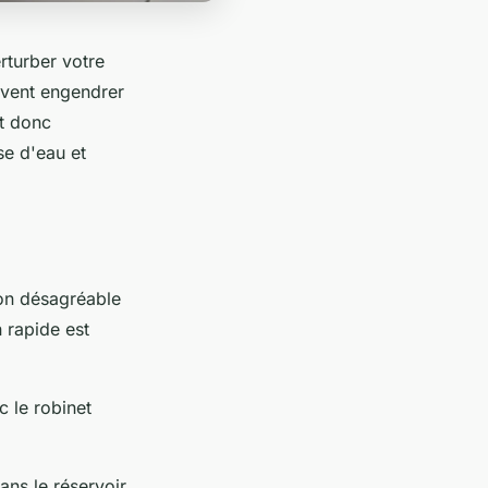
rturber votre
uvent engendrer
st donc
se d'eau et
ion désagréable
n rapide est
c le robinet
ans le réservoir.