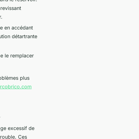
revissant
r.
me en accédant
ution détartrante
de le remplacer
oblèmes plus
rcobrico.com
n
age excessif de
trouble. Ces