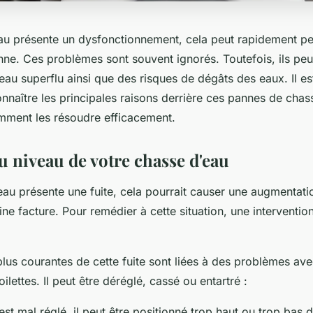
eau présente un dysfonctionnement, cela peut rapidement pe
enne. Ces problèmes sont souvent ignorés. Toutefois, ils pe
eau superflu ainsi que des risques de dégâts des eaux. Il e
nnaître les principales raisons derrière ces pannes de chas
ment les résoudre efficacement.
au niveau de votre chasse d'eau
eau présente une fuite, cela pourrait causer une augmentat
ne facture. Pour remédier à cette situation, une interventio
plus courantes de cette fuite sont liées à des problèmes ave
oilettes. Il peut être déréglé, cassé ou entartré :
r est mal réglé, il peut être positionné trop haut ou trop bas d