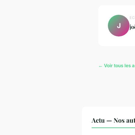
EC
J
jo
← Voir tous les a
Actu — Nos aut