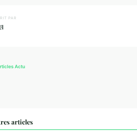
RIT PAR
ël
rticles Actu
res articles