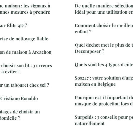
ne maison : les signaux à
De quelle manière sélectio
bonnes mesures à prendre
idéal pour une utilisation e
sur Élite 4D ?
Comment choisir le meilleur
enfant ?
rise de nettoyage fiable
Quel déchet met le plus de
Decomposer ?
ion de maison à Arcachon
Quels sont les 4 types d'ent
choisir son lit : 3 erreurs
à éviter !
Sos247 : votre solution d'ur
maison en Belgique
r un tabouret chez soi ?
Pourquoi est-il important d
 Cristiano Ronaldo
masque de protection lors d
ntages de choisir un
Surpoids : 3 conseils pour 
domicile ?
naturellement