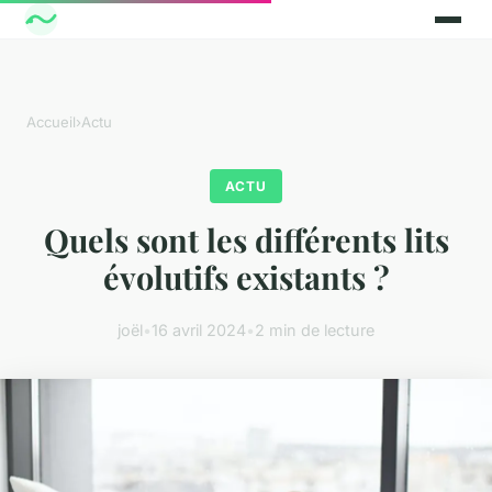
Accueil
›
Actu
ACTU
Quels sont les différents lits
évolutifs existants ?
joël
•
16 avril 2024
•
2 min de lecture