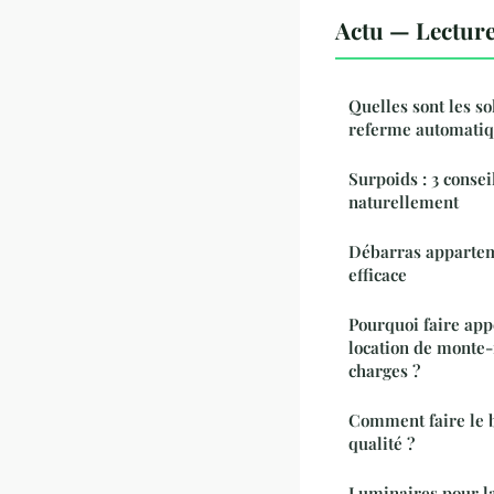
Actu — Lectur
Quelles sont les so
referme automati
Surpoids : 3 conse
naturellement
Débarras apparteme
efficace
Pourquoi faire app
location de monte
charges ?
Comment faire le b
qualité ?
Luminaires pour la