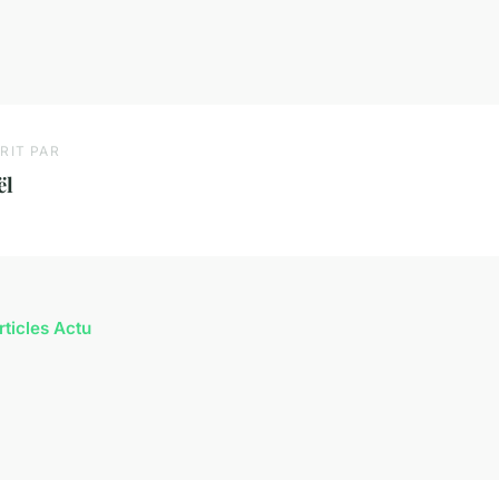
RIT PAR
ël
rticles Actu