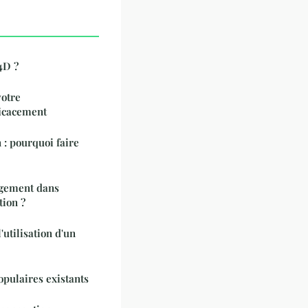
4D ?
votre
ficacement
 : pourquoi faire
gement dans
tion ?
'utilisation d'un
opulaires existants