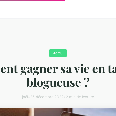
ACTU
t gagner sa vie en t
blogueuse ?
joël
•
25 décembre 2022
•
2 min de lecture