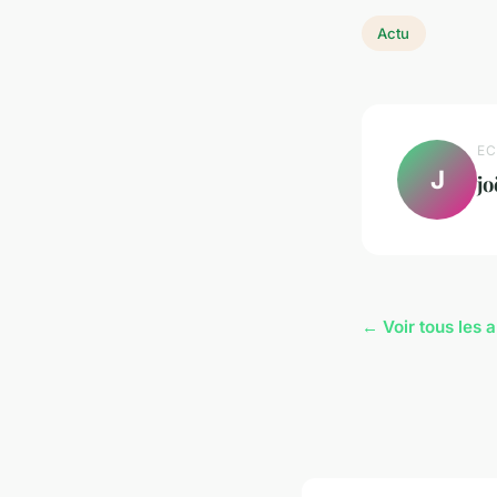
Actu
EC
J
jo
← Voir tous les a