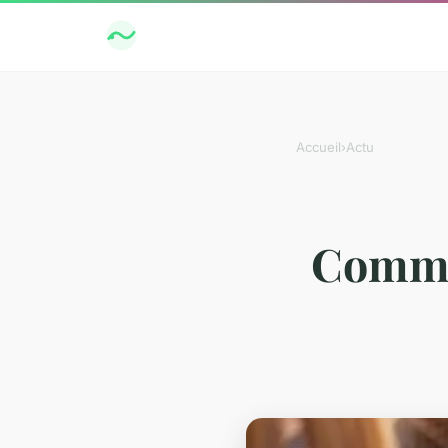
Accueil
›
Actu
Commen