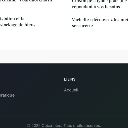
Cuisiniste à lyon : pour une
répondant à vos besoins
slation et la
Vachette : découvrez les mei
stockage de biens
serrurerie
LIENS
Accueil
pratique
© 2026 Cubanotes. Tous droits réservés.