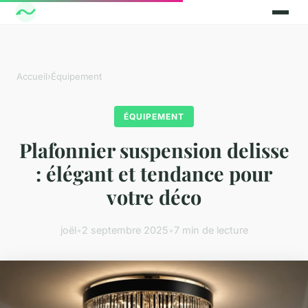
Accueil
›
Équipement
ÉQUIPEMENT
Plafonnier suspension delisse
: élégant et tendance pour
votre déco
joël
•
2 septembre 2025
•
7 min de lecture