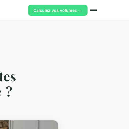
Calculez vos volumes →
tes
e ?