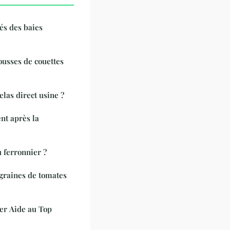
tés des baies
ousses de couettes
las direct usine ?
ent après la
 ferronnier ?
graines de tomates
ser Aide au Top