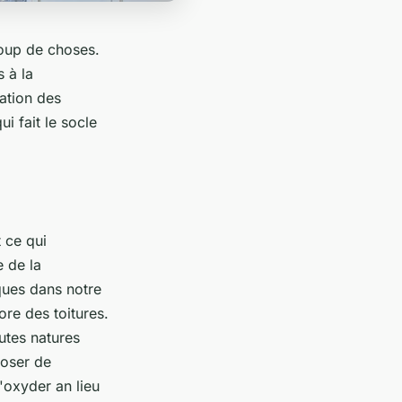
coup de choses.
 à la
ation des
i fait le socle
t ce qui
e de la
iques dans notre
re des toitures.
utes natures
poser de
s'oxyder an lieu