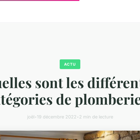
ACTU
elles sont les différen
tégories de plomberi
joël
•
19 décembre 2022
•
2 min de lecture