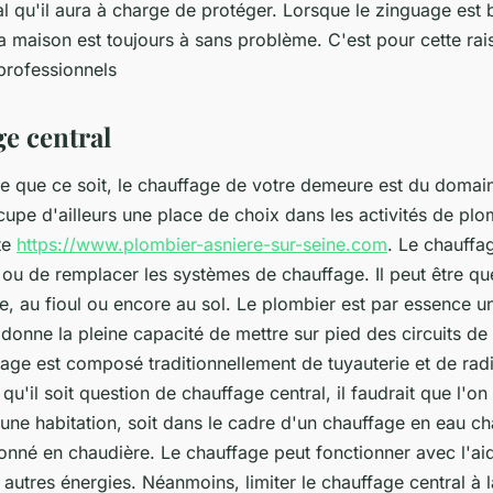
l qu'il aura à charge de protéger. Lorsque le zinguage est b
la maison est toujours à sans problème. C'est pour cette rais
professionnels
ge central
e que ce soit, le chauffage de votre demeure est du domain
ccupe d'ailleurs une place de choix dans les activités de p
ite
https://www.plombier-asniere-sur-seine.com
. Le chauffa
, ou de remplacer les systèmes de chauffage. Il peut être qu
, au fioul ou encore au sol. Le plombier est par essence un
i donne la pleine capacité de mettre sur pied des circuits d
fage est composé traditionnellement de tuyauterie et de rad
qu'il soit question de chauffage central, il faudrait que l'on
une habitation, soit dans le cadre d'un chauffage en eau ch
ionné en chaudière. Le chauffage peut fonctionner avec l'a
utres énergies. Néanmoins, limiter le chauffage central à l