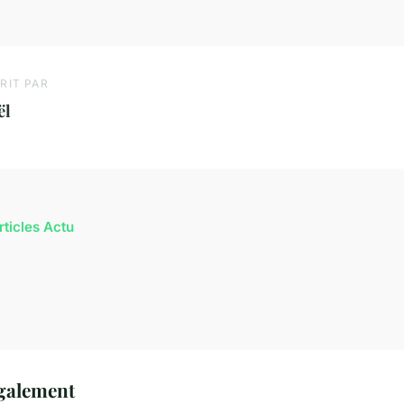
RIT PAR
ël
rticles Actu
également