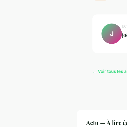
EC
J
jo
← Voir tous les a
Actu — À lire 