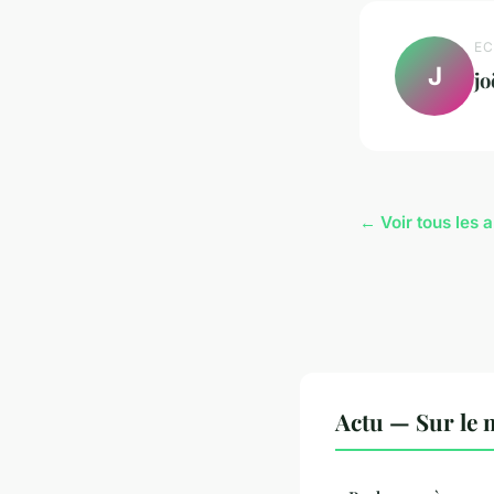
EC
J
jo
← Voir tous les a
Actu — Sur le 