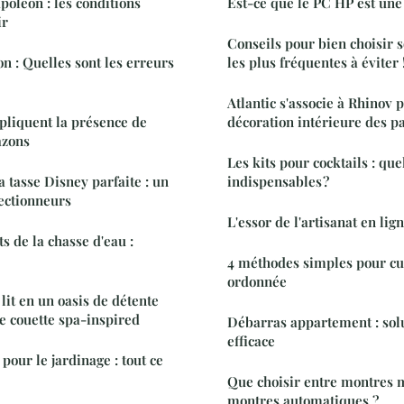
poléon : les conditions
Est-ce que le PC HP est un
ir
Conseils pour bien choisir so
n : Quelles sont les erreurs
les plus fréquentes à éviter 
Atlantic s'associe à Rhinov 
xpliquent la présence de
décoration intérieure des pa
azons
Les kits pour cocktails : que
 tasse Disney parfaite : un
indispensables ?
lectionneurs
L'essor de l'artisanat en lig
 de la chasse d'eau :
4 méthodes simples pour cu
ordonnée
lit en un oasis de détente
e couette spa-inspired
Débarras appartement : solu
efficace
pour le jardinage : tout ce
Que choisir entre montres 
montres automatiques ?