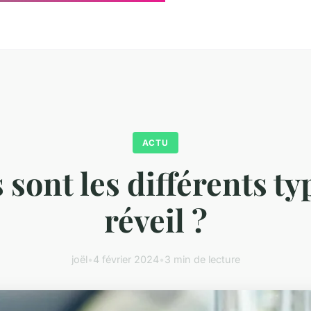
ACTU
 sont les différents ty
réveil ?
joël
•
4 février 2024
•
3 min de lecture