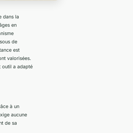
e dans la
 âges en
anisme
e sous de
tance est
nt valorisées.
 outil a adapté
râce à un
'exige aucune
nt de sa