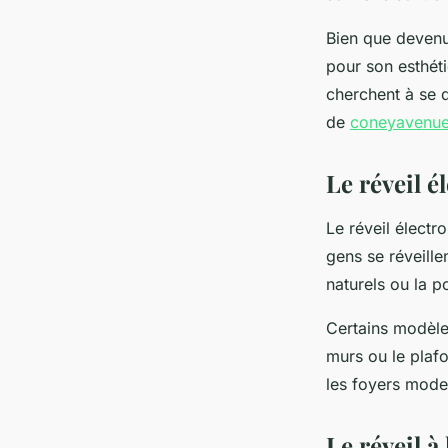
Bien que devenu
pour son esthétiq
cherchent à se 
de
coneyavenu
Le réveil é
Le réveil électr
gens se réveille
naturels ou la p
Certains modèles
murs ou le plafo
les foyers mode
Le réveil à