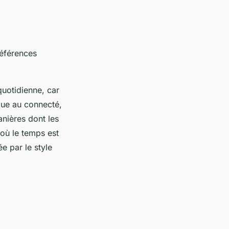
références
quotidienne, car
que au connecté,
anières dont les
 où le temps est
e par le style