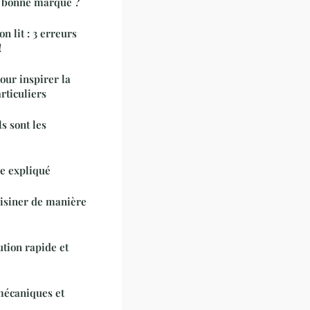
e bonne marque ?
n lit : 3 erreurs
!
pour inspirer la
rticuliers
ls sont les
ne expliqué
isiner de manière
tion rapide et
mécaniques et