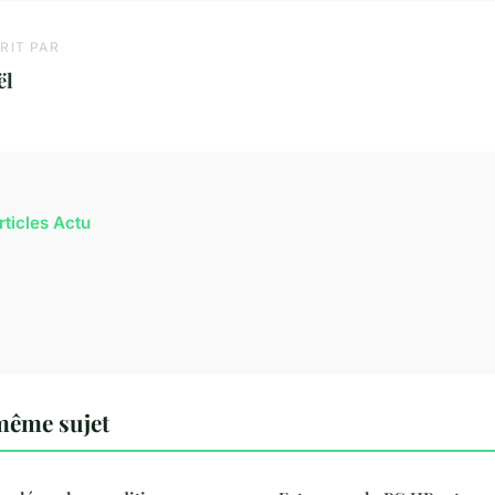
RIT PAR
ël
rticles Actu
même sujet