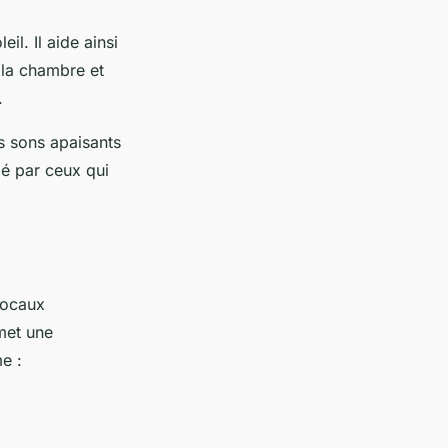
il. Il aide ainsi
e la chambre et
.
s sons apaisants
ié par ceux qui
vocaux
rmet une
e :