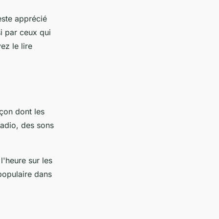
este apprécié
si par ceux qui
z le lire
açon dont les
radio, des sons
l'heure sur les
 populaire dans