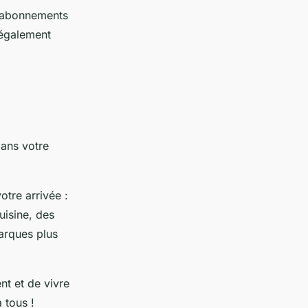
s abonnements
 également
dans votre
otre arrivée :
uisine, des
arques plus
nt et de vivre
 tous !