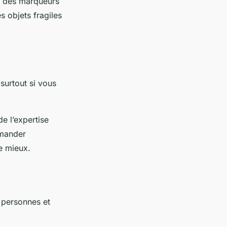
f, des marqueurs
s objets fragiles
surtout si vous
e l’expertise
emander
le mieux.
 personnes et