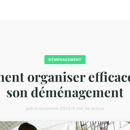
DÉMÉNAGEMENT
nt organiser effica
son déménagement
joël
•
6 novembre 2023
•
5 min de lecture