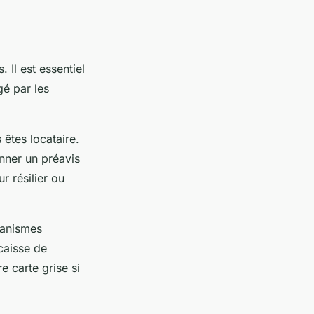
 Il est essentiel
é par les
 êtes locataire.
nner un préavis
r résilier ou
ganismes
 caisse de
e carte grise si