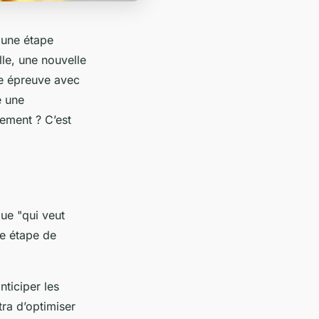
une étape
le, une nouvelle
te épreuve avec
e une
gement
? C’est
que "qui veut
e étape de
ticiper les
tra d’optimiser