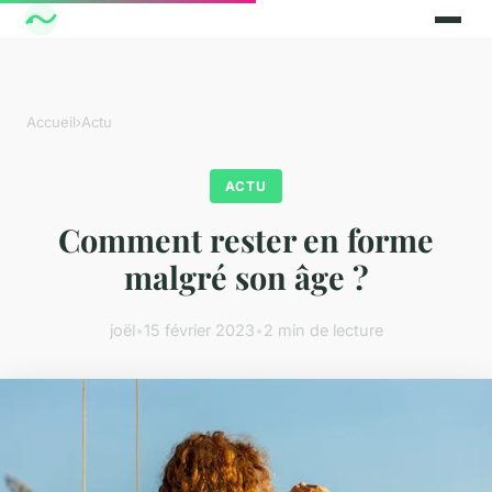
Accueil
›
Actu
ACTU
Comment rester en forme
malgré son âge ?
joël
•
15 février 2023
•
2 min de lecture